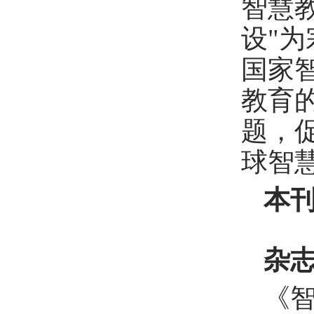
智慧
设"
国家
教育
题，
球智
本
杂
《智