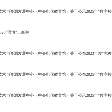
术与资源发展中心（中央电化教育馆）关于公示2025年“数字校园
026“语博”上新啦！
术与资源发展中心（中央电化教育馆）关于公布2023年度“志教融合
术与资源发展中心（中央电化教育馆）关于公布2025年“数字校园
术与资源发展中心（中央电化教育馆）关于公示2025年“数字校园