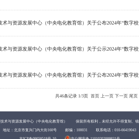
术与资源发展中心（中央电化教育馆）关于公布2024年“数字校园
术与资源发展中心（中央电化教育馆）关于公示2024年“数字校园
术与资源发展中心（中央电化教育馆）关于公布2024年“数字校园
共46条记录 1/3页
首页
上一页
下一页
尾页
育技术与资源发展中心（中央电化教育馆）
保留所有权利，未经允许不得复制、镜
地址：北京市复兴门内大街160号
邮编：100031
联系电话：010-66419043
京ICP备09059518号-10
京公网安备 11010202009831号