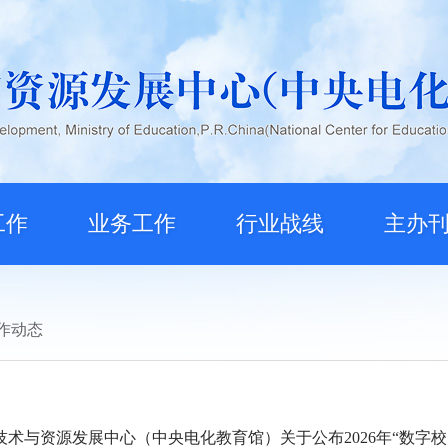
工作
业务工作
行业战线
主办
作动态
术与资源发展中心（中央电化教育馆）关于公布2026年“数字校园