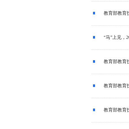
教育部教育技
“马”上见，2
教育部教育技
教育部教育技
教育部教育技