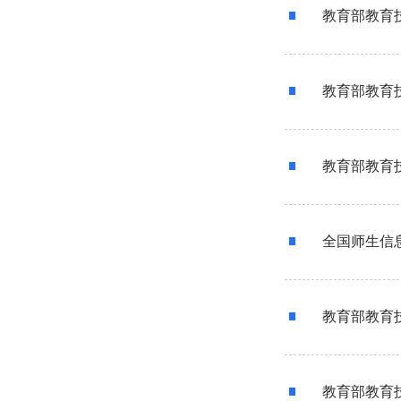
教育部教育技
教育部教育技
教育部教育技
全国师生信
教育部教育
教育部教育技