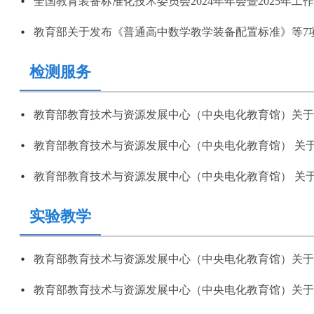
全国教育装备标准化技术委员会2024年年会暨2025年工
教育部关于发布《普通高中数学教学装备配置标准》等7
检测服务
教育部教育技术与资源发展中心（中央电化教育馆）关于公布2
教育部教育技术与资源发展中心（中央电化教育馆） 关于公布2
教育部教育技术与资源发展中心（中央电化教育馆） 关于开
实验教学
教育部教育技术与资源发展中心（中央电化教育馆）关于组
教育部教育技术与资源发展中心（中央电化教育馆）关于举办