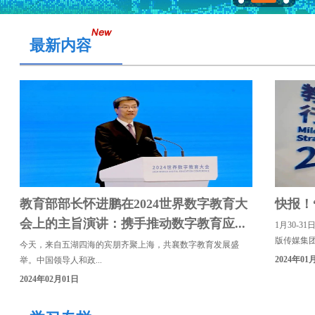
最新内容
教育部部长怀进鹏在2024世界数字教育大
快报！
会上的主旨演讲：携手推动数字教育应...
1月30-
版传媒集团
今天，来自五湖四海的宾朋齐聚上海，共襄数字教育发展盛
2024年01
举。中国领导人和政...
2024年02月01日