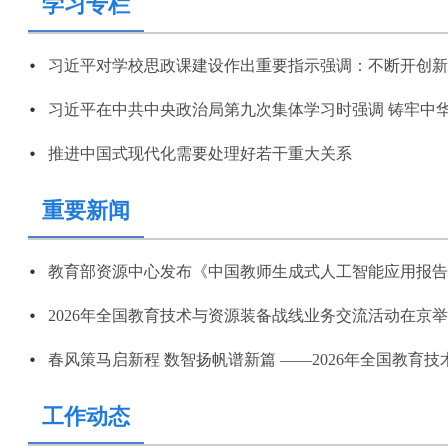
学习专栏
习近平对学校思政课建设作出重要指示强调：不断开创新时代
习近平在中共中央政治局第九次集体学习时强调 铸牢中
推进中国式现代化需要处理好若干重大关系
重要新闻
教育部资源中心发布《中国教师生成式人工智能应用报告（
2026年全国教育技术与资源装备战线业务交流活动在京
春风策马启新程 数智扬帆谱新篇 ——2026年全国教育技术
工作动态