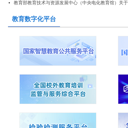
教育部教育技术与资源发展中心（中央电化教育馆）关于公布
教育数字化平台