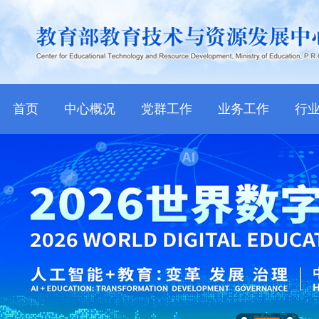
首页
中心概况
党群工作
业务工作
行